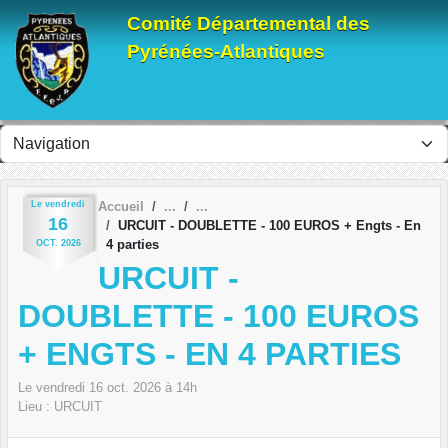
Panneau de gestion des cookies
Comité Départemental des
Pyrénées-Atlantiques
Le
vendredi
Accueil
16
URCUIT - DOUBLETTE - 100 EUROS + Engts - En
4 parties
OCT.
2026
URCUIT -
DOUBLETTE - 100 EUROS
+ ENGTS - EN 4 PARTIES
Le
vendredi
16
oct.
2026
à 14h
Lieu :
URCUIT