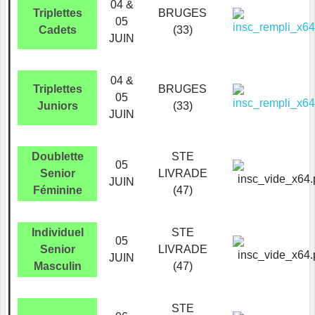
04 &
Triplettes
BRUGES
05
Cadets
(33)
JUIN
04 &
Triplettes
BRUGES
05
Juniors
(33)
JUIN
Doublette
STE
05
Senior
LIVRADE
JUIN
Féminine
(47)
Individuel
STE
05
Senior
LIVRADE
JUIN
Masculin
(47)
STE