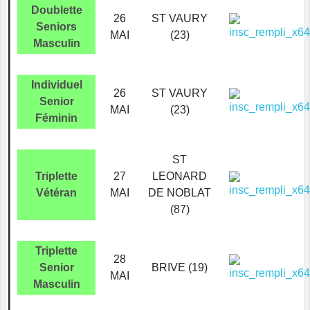
Doublette
26
ST VAURY
Seniors
MAI
(23)
Masculin
Individuel
26
ST VAURY
Senior
MAI
(23)
Féminin
ST
Triplette
27
LEONARD
Vétéran
MAI
DE NOBLAT
(87)
Triplette
28
Senior
BRIVE (19)
MAI
Masculin