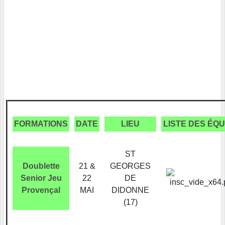
FORMATIONS
DATE
LIEU
LISTE DES ÉQU
ST
Doublette
21 &
GEORGES
Senior Jeu
22
DE
Provençal
MAI
DIDONNE
(17)