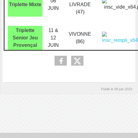
06
Triplette Mixte
LIVRADE
JUIN
(47)
Triplette
11 &
VIVONNE
Senior Jeu
12
(86)
Provençal
JUIN
Publié le
08 juin 2023