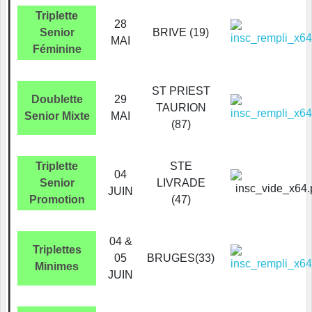
Triplette
28
Senior
BRIVE (19)
MAI
Féminine
ST PRIEST
Doublette
29
TAURION
Senior Mixte
MAI
(87)
Triplette
STE
04
Senior
LIVRADE
JUIN
Promotion
(47)
04 &
Triplettes
05
BRUGES(33)
Minimes
JUIN