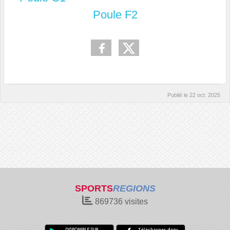
Poule F2
Publié le
22 oct. 2025
SPORTS
REGIONS
869736
visites