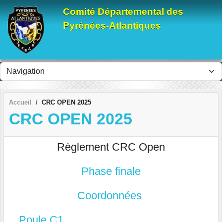
Panneau de gestion des cookies
Comité Départemental des
Pyrénées-Atlantiques
Accueil
CRC OPEN 2025
CRC OPEN 2025
Règlement CRC Open
Phase finale
Coordonnées
Poule C1