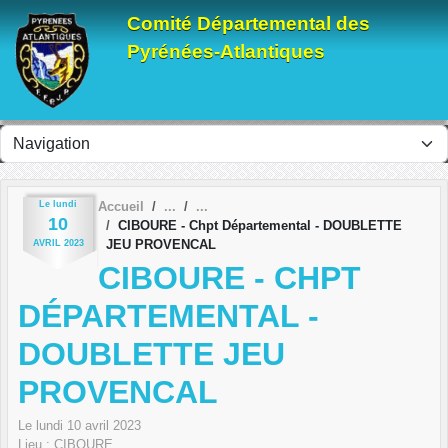
Panneau de gestion des cookies
Comité Départemental des
Pyrénées-Atlantiques
Le
lundi
Accueil
10
CIBOURE - Chpt Départemental - DOUBLETTE
JEU PROVENCAL
AVRIL
2023
CIBOURE - CHPT
DÉPARTEMENTAL -
DOUBLETTE JEU
PROVENCAL
Le
lundi
10
avril
2023
Lieu :
CIBOURE