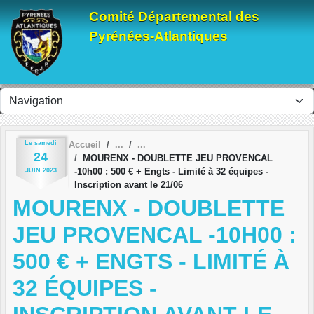
Panneau de gestion des cookies
Comité Départemental des
Pyrénées-Atlantiques
Le
samedi
Accueil
24
MOURENX - DOUBLETTE JEU PROVENCAL
-10h00 : 500 € + Engts - Limité à 32 équipes -
JUIN
2023
Inscription avant le 21/06
MOURENX - DOUBLETTE
JEU PROVENCAL -10H00 :
500 € + ENGTS - LIMITÉ À
32 ÉQUIPES -