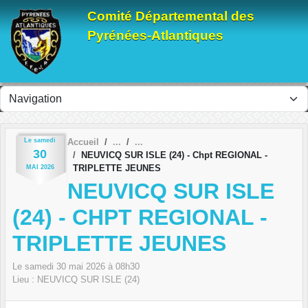
Panneau de gestion des cookies
Comité Départemental des
Pyrénées-Atlantiques
Le
samedi
Accueil
30
NEUVICQ SUR ISLE (24) - Chpt REGIONAL -
TRIPLETTE JEUNES
MAI
2026
NEUVICQ SUR ISLE
(24) - CHPT REGIONAL -
TRIPLETTE JEUNES
Le
samedi
30
mai
2026
à 08h30
Lieu :
NEUVICQ SUR ISLE (24)