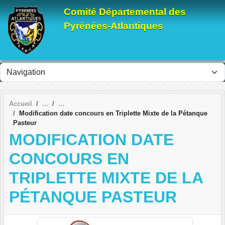
Panneau de gestion des cookies
Comité Départemental des
Pyrénées-Atlantiques
Accueil
Modification date concours en Triplette Mixte de la Pétanque
Pasteur
MODIFICATION DATE
CONCOURS EN
TRIPLETTE MIXTE DE LA
PÉTANQUE PASTEUR